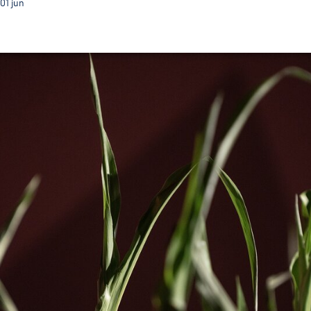
01
jun
ExcentriCidade desdobra-se em residências artístic