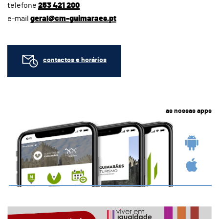
telefone
253 421 200
e-mail
geral@cm-guimaraes.pt
contactos e horários
as nossas apps