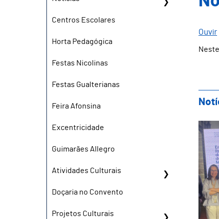
No
Centros Escolares
Ouvir
Horta Pedagógica
Neste
Festas Nicolinas
Festas Gualterianas
Notí
Feira Afonsina
Gui
Excentricidade
Guimarães Allegro
Atividades Culturais
Doçaria no Convento
Projetos Culturais