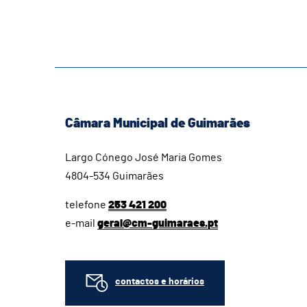
Câmara Municipal de Guimarães
Largo Cónego José Maria Gomes
4804-534 Guimarães
telefone
253 421 200
e-mail
geral@cm-guimaraes.pt
contactos e horários