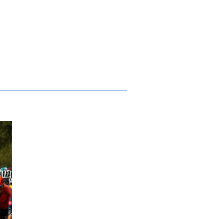
o de Gestores do Património Mundial em S
.ª etapa do 33.º Grande Prémio de Ciclism