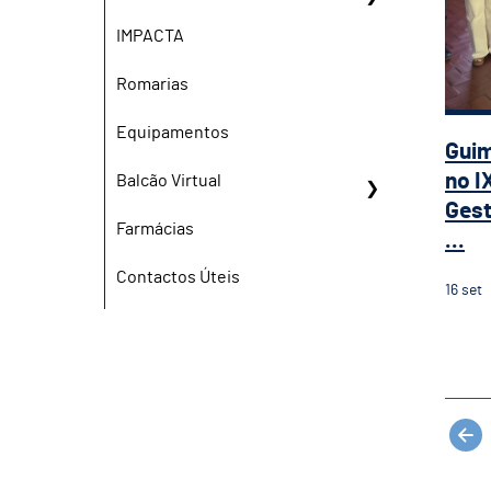
IMPACTA
Romarias
Equipamentos
Gui
no I
Balcão Virtual
Gest
Farmácias
...
Contactos Úteis
16
set