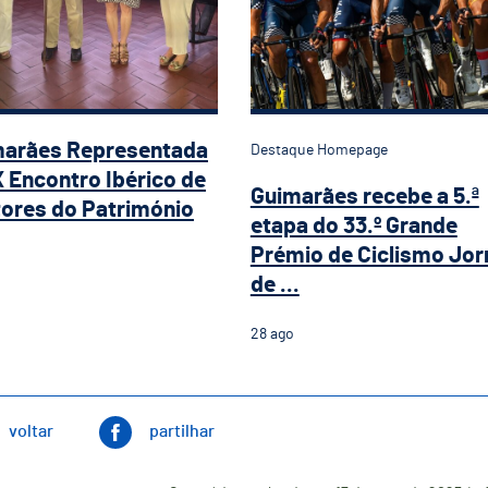
marães Representada
Destaque Homepage
X Encontro Ibérico de
Guimarães recebe a 5.ª
ores do Património
etapa do 33.º Grande
Prémio de Ciclismo Jor
de ...
28
ago
voltar
partilhar