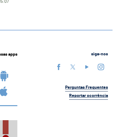
15:07
ssas apps
siga-nos
Perguntas Frequentes
Reportar ocorrência