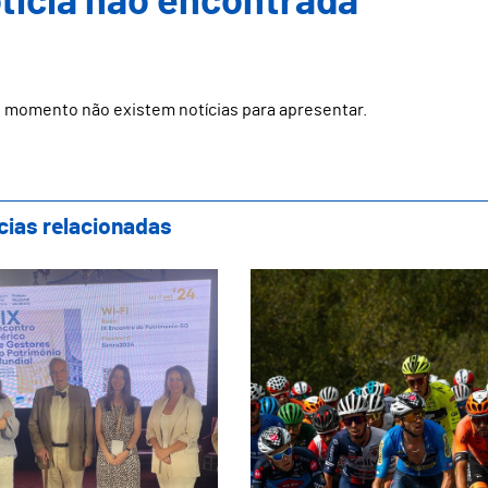
ticia não encontrada
 momento não existem notícias para apresentar.
cias relacionadas
marães Representada no IX Encontro Ibéric
Guimarães recebe a 5