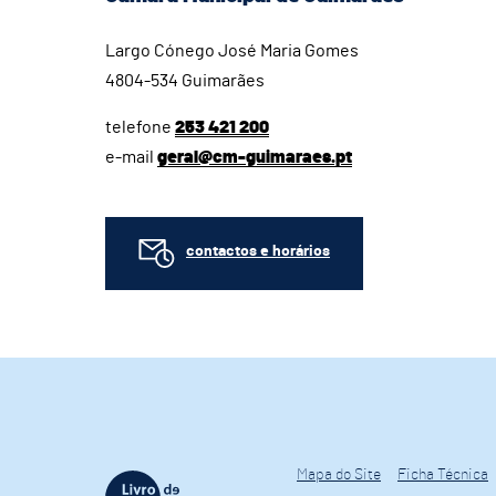
Largo Cónego José Maria Gomes
4804-534 Guimarães
telefone
253 421 200
e-mail
geral@cm-guimaraes.pt
contactos e horários
Mapa do Site
Ficha Técnica