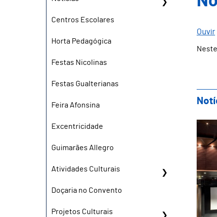
No
Centros Escolares
Ouvir
Horta Pedagógica
Neste
Festas Nicolinas
Festas Gualterianas
Notí
Feira Afonsina
Alt
Excentricidade
Guimarães Allegro
Atividades Culturais
Doçaria no Convento
Projetos Culturais