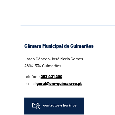
Câmara Municipal de Guimarães
Largo Cónego José Maria Gomes
4804-534 Guimarães
telefone
253 421 200
e-mail
geral@cm-guimaraes.pt
contactos e horários