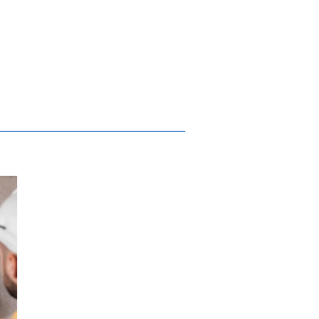
e Junho
a requalificação das EB 2,3 de Pevidém e