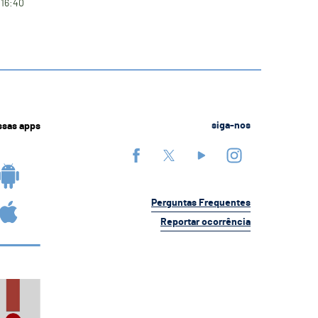
 16:40
ssas apps
siga-nos
Perguntas Frequentes
Reportar ocorrência