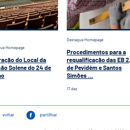
Destaque Homepage
que Homepage
Procedimentos para a
ração do Local da
requalificação das EB 2
ão Solene do 24 de
de Pevidém e Santos
ho
Simões ...
17
dez
voltar
partilhar