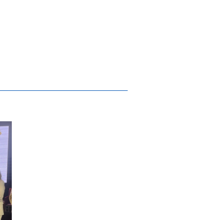
 “Fostering SMART Nutrition” com a Chef L
ada no IX Encontro Ibérico de Gestores do