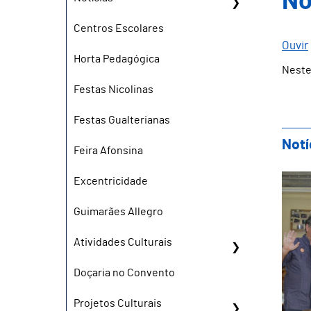
No
Centros Escolares
Ouvir
Horta Pedagógica
Neste
Festas Nicolinas
Festas Gualterianas
Notí
Feira Afonsina
Sho
Excentricidade
Guimarães Allegro
Atividades Culturais
Doçaria no Convento
Projetos Culturais