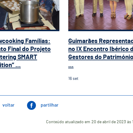
cooking Famílias:
Guimarães Representa
to Final do Projeto
no IX Encontro Ibérico 
tering SMART
Gestores do Patrimóni
tion” ...
...
16
set
voltar
partilhar
Conteúdo atualizado em
20 de abril de 2023
às 