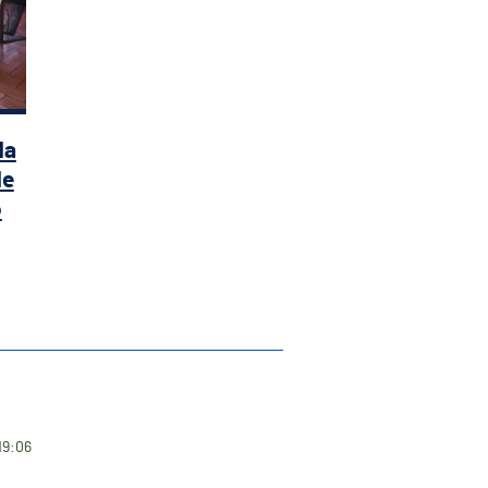
da
de
o
19:06