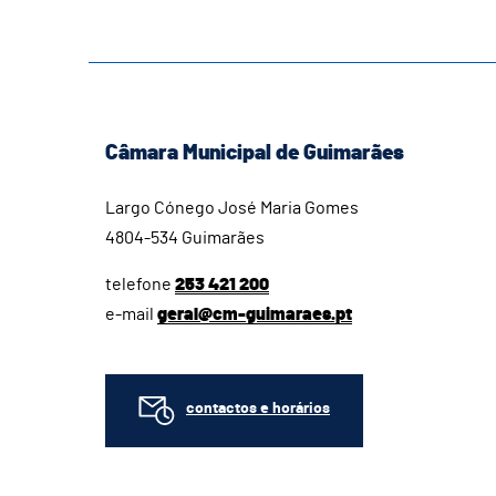
Câmara Municipal de Guimarães
Largo Cónego José Maria Gomes
4804-534 Guimarães
telefone
253 421 200
e-mail
geral@cm-guimaraes.pt
contactos e horários