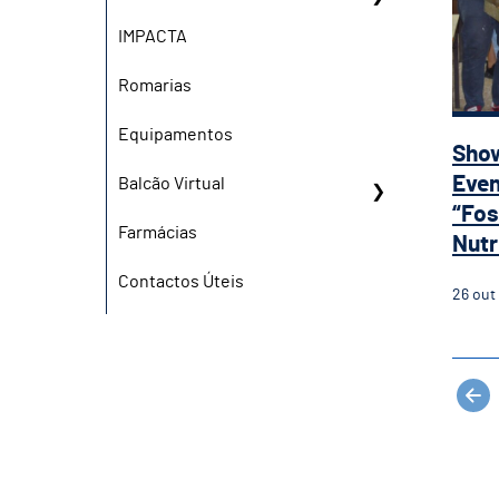
IMPACTA
Romarias
Equipamentos
Show
Even
Balcão Virtual
“Fos
Farmácias
Nutri
Contactos Úteis
26
out