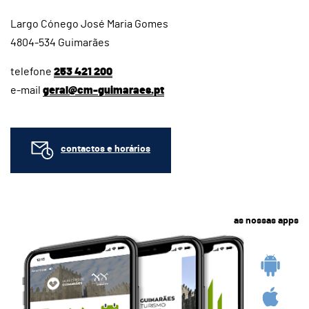
Largo Cónego José Maria Gomes
4804-534 Guimarães
telefone
253 421 200
e-mail
geral@cm-guimaraes.pt
contactos e horários
as nossas apps