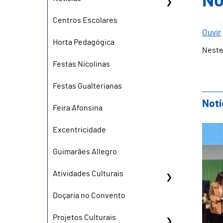
No
Centros Escolares
Ouvir
Horta Pedagógica
Neste
Festas Nicolinas
Festas Gualterianas
Notí
Feira Afonsina
IPC
Excentricidade
Guimarães Allegro
Atividades Culturais
Doçaria no Convento
Projetos Culturais