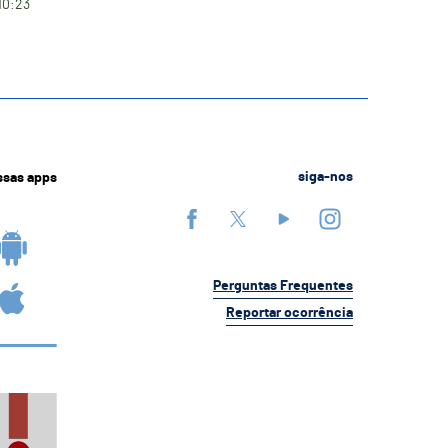
10:23
ssas apps
siga-nos
Perguntas Frequentes
Reportar ocorrência