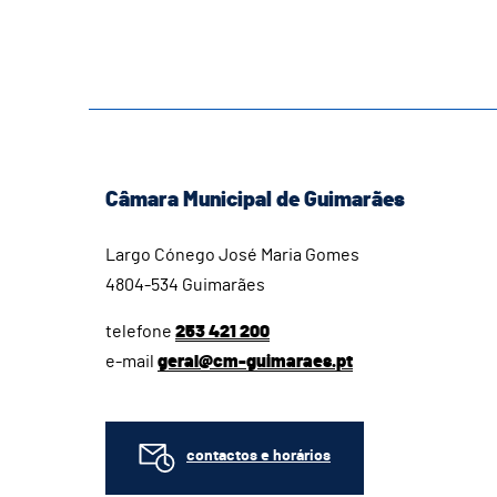
Câmara Municipal de Guimarães
Largo Cónego José Maria Gomes
4804-534 Guimarães
telefone
253 421 200
e-mail
geral@cm-guimaraes.pt
contactos e horários