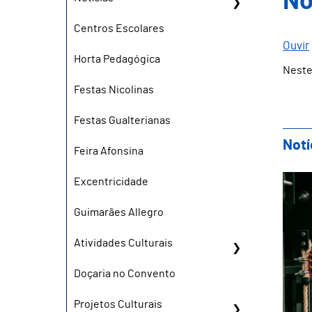
No
Centros Escolares
Ouvir
Horta Pedagógica
Neste
Festas Nicolinas
Festas Gualterianas
Notí
Feira Afonsina
Tea
Excentricidade
Guimarães Allegro
Atividades Culturais
Doçaria no Convento
Projetos Culturais