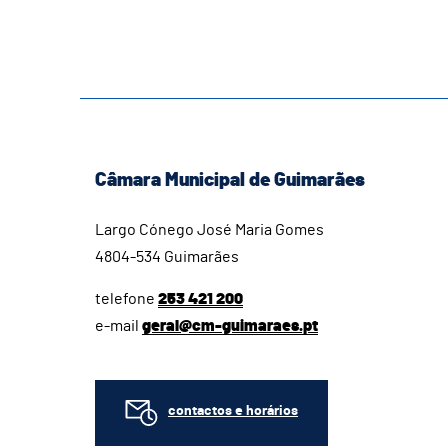
Câmara Municipal de Guimarães
Largo Cónego José Maria Gomes
4804-534 Guimarães
telefone
253 421 200
e-mail
geral@cm-guimaraes.pt
contactos e horários