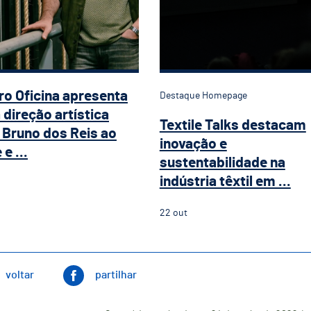
ro Oficina apresenta
Destaque Homepage
 direção artística
Textile Talks destacam
Bruno dos Reis ao
inovação e
e ...
sustentabilidade na
indústria têxtil em ...
22
out
voltar
partilhar