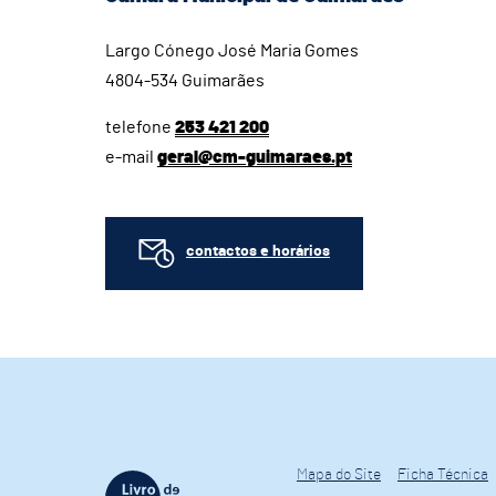
Largo Cónego José Maria Gomes
4804-534 Guimarães
telefone
253 421 200
e-mail
geral@cm-guimaraes.pt
contactos e horários
Mapa do Site
Ficha Técnica