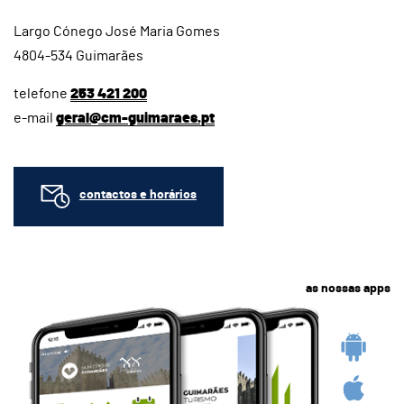
Largo Cónego José Maria Gomes
4804-534 Guimarães
telefone
253 421 200
e-mail
geral@cm-guimaraes.pt
contactos e horários
as nossas apps