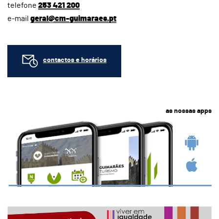
telefone
253 421 200
e-mail
geral@cm-guimaraes.pt
contactos e horários
as nossas apps