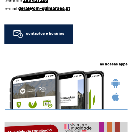
telefone
253 421 200
e-mail
geral@cm-guimaraes.pt
contactos e horários
as nossas apps