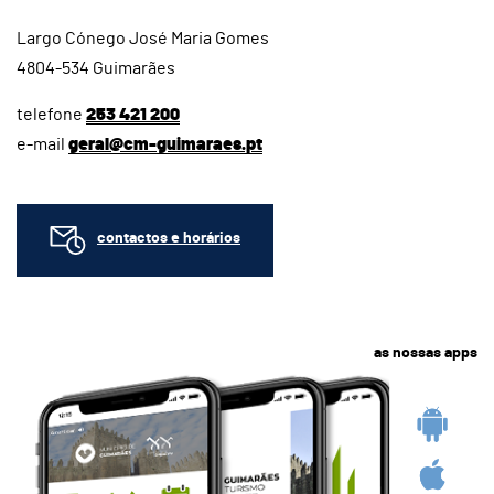
Largo Cónego José Maria Gomes
4804-534 Guimarães
telefone
253 421 200
e-mail
geral@cm-guimaraes.pt
contactos e horários
as nossas apps