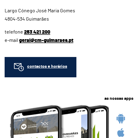
Largo Cónego José Maria Gomes
4804-534 Guimarães
telefone
253 421 200
e-mail
geral@cm-guimaraes.pt
contactos e horários
as nossas apps