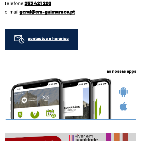
telefone
253 421 200
e-mail
geral@cm-guimaraes.pt
contactos e horários
as nossas apps