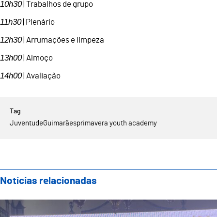
10h30
| Trabalhos de grupo
11h30
| Plenário
12h30
| Arrumações e limpeza
13h00
| Almoço
14h00
| Avaliação
Juventude
Guimarães
primavera youth academy
Notícias relacionadas
Guimarães Representada no IX Encontro Ibérico de Ge