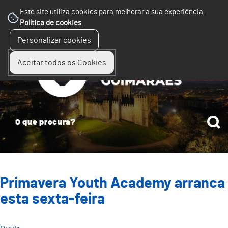
Este site utiliza cookies para melhorar a sua experiência.
Política de cookies
.
☰
Personalizar cookies
Menu
Aceitar todos os Cookies
Primavera Youth Academy arranca
esta sexta-feira