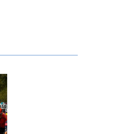
stemas Biomédicos do IPCA promove reflex
.ª etapa do 33.º Grande Prémio de Ciclism