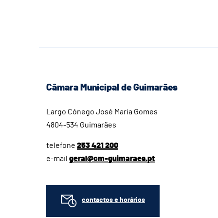
Câmara Municipal de Guimarães
Largo Cónego José Maria Gomes
4804-534 Guimarães
telefone
253 421 200
e-mail
geral@cm-guimaraes.pt
contactos e horários