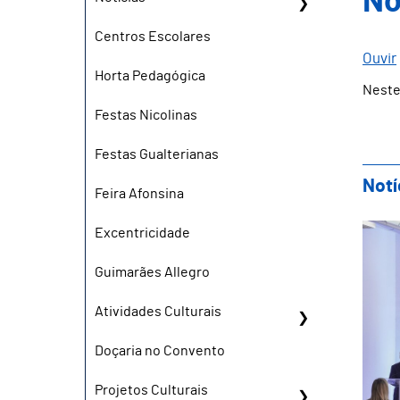
No
Centros Escolares
Ouvir
Horta Pedagógica
Neste
Festas Nicolinas
Festas Gualterianas
Notí
Feira Afonsina
Esc
Excentricidade
Guimarães Allegro
Atividades Culturais
Doçaria no Convento
Projetos Culturais