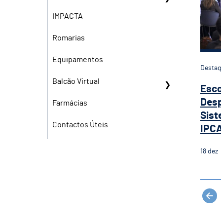
IMPACTA
Romarias
Equipamentos
Desta
Balcão Virtual
Esco
Desp
Farmácias
Sist
Contactos Úteis
IPCA
18
dez