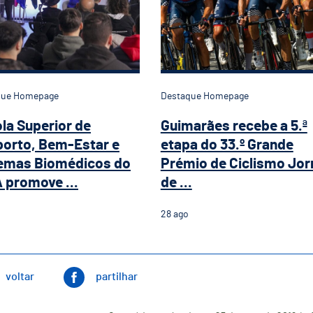
que Homepage
Destaque Homepage
la Superior de
Guimarães recebe a 5.ª
orto, Bem-Estar e
etapa do 33.º Grande
emas Biomédicos do
Prémio de Ciclismo Jor
 promove ...
de ...
28
ago
voltar
partilhar