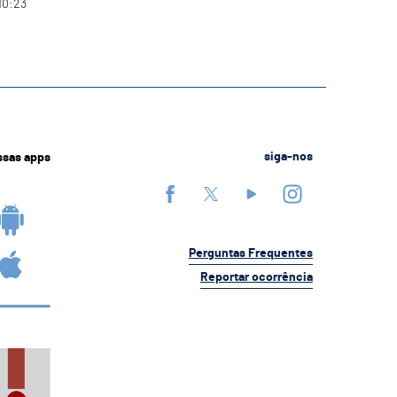
10:23
ssas apps
siga-nos
Perguntas Frequentes
Reportar ocorrência