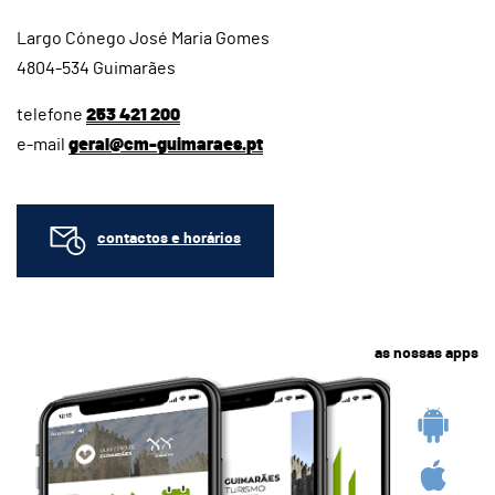
Largo Cónego José Maria Gomes
4804-534 Guimarães
telefone
253 421 200
e-mail
geral@cm-guimaraes.pt
contactos e horários
as nossas apps