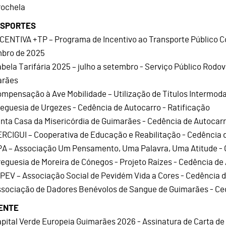
rochela
SPORTES
NCENTIVA +TP – Programa de Incentivo ao Transporte Público Co
bro de 2025
abela Tarifária 2025 – julho a setembro - Serviço Público Rodo
arães
ompensação à Ave Mobilidade – Utilização de Títulos Intermoda
reguesia de Urgezes - Cedência de Autocarro - Ratificação
anta Casa da Misericórdia de Guimarães - Cedência de Autocar
ERCIGUI – Cooperativa de Educação e Reabilitação - Cedência 
PA – Associação Um Pensamento, Uma Palavra, Uma Atitude - 
reguesia de Moreira de Cónegos - Projeto Raízes - Cedência de 
SPEV – Associação Social de Pevidém Vida a Cores - Cedência 
ssociação de Dadores Benévolos de Sangue de Guimarães - Ce
ENTE
apital Verde Europeia Guimarães 2026 - Assinatura de Carta de