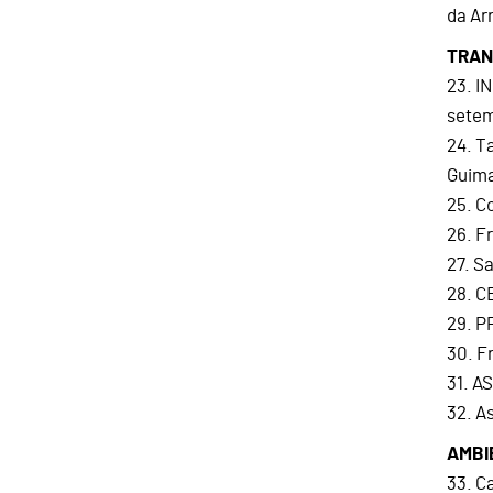
da Ar
TRAN
23. I
setem
24. T
Guim
25. C
26. F
27. S
28. C
29. P
30. F
31. A
32. A
AMBI
33. C