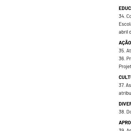
EDU
34. C
Escol
abril
AÇÃO
35. A
36. P
Proje
CULT
37. A
atrib
DIVE
38. D
APRO
39. A