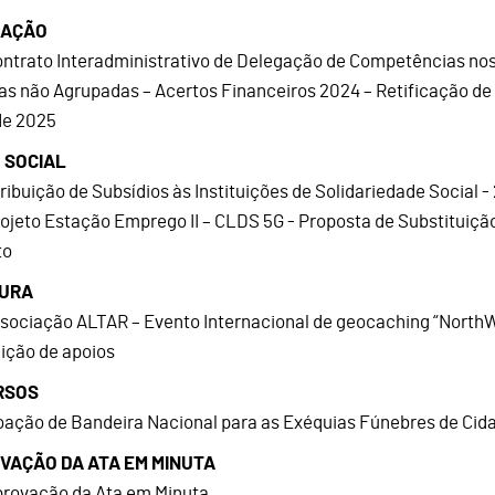
CAÇÃO
ontrato Interadministrativo de Delegação de Competências no
as não Agrupadas – Acertos Financeiros 2024 – Retificação de
 de 2025
 SOCIAL
tribuição de Subsídios às Instituições de Solidariedade Social -
rojeto Estação Emprego II – CLDS 5G - Proposta de Substituiç
to
URA
ssociação ALTAR – Evento Internacional de geocaching “North
uição de apoios
RSOS
oação de Bandeira Nacional para as Exéquias Fúnebres de Ci
VAÇÃO DA ATA EM MINUTA
provação da Ata em Minuta