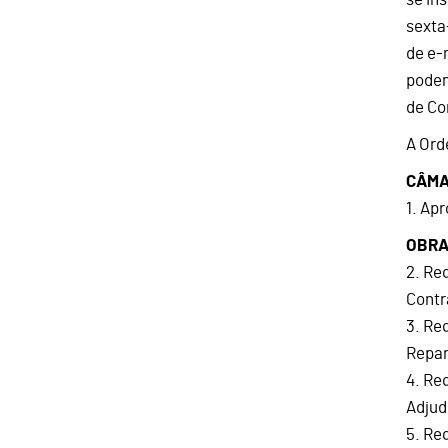
sexta
de e-
podem
de Co
A Ord
CÂM
1. Ap
OBRA
2. Re
Contr
3. Re
Repar
4. Re
Adjud
5. Re