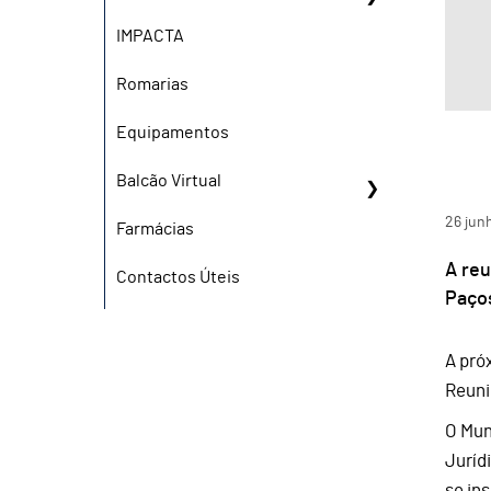
IMPACTA
Romarias
Equipamentos
Balcão Virtual
26
jun
Farmácias
A reu
Contactos Úteis
Paço
A pró
Reuni
O Mun
Juríd
se in