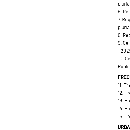
pluri
6. Re
7. Re
pluri
8. Re
9. Ce
- 202
10. C
Públi
FREG
11. F
12. F
13. F
14. F
15. F
URBA