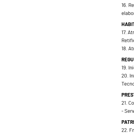
16. R
elabo
HABI
17. A
Retif
18. A
REGU
19. I
20. I
Tecno
PRES
21. C
- Ser
PATR
22. F