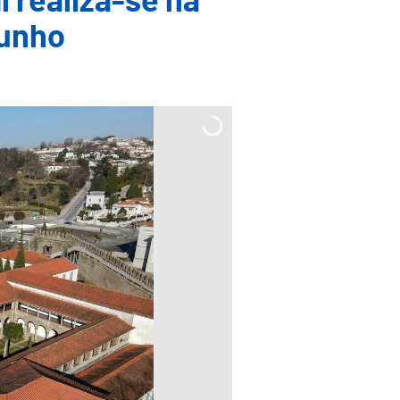
 realiza-se na
junho