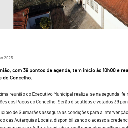
ho
2025
nião, com 39 pontos de agenda, tem início às 10h00 e rea
s do Concelho.
xima reunião do Executivo Municipal realiza-se na segunda-feir
ões dos Paços do Concelho. Serão discutidos e votados 39 pon
icípio de Guimarães assegura as condições para a intervenção
ico das Autarquias Locais, disponibilizando o acesso a credenc
screvam para o efeito, através do e-mail comunicacao@cm-gui