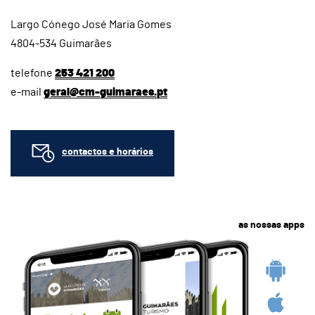
Largo Cónego José Maria Gomes
4804-534 Guimarães
telefone
253 421 200
e-mail
geral@cm-guimaraes.pt
contactos e horários
as nossas apps