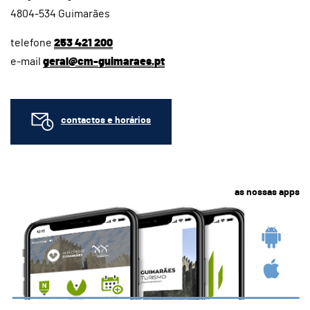
4804-534 Guimarães
telefone
253 421 200
e-mail
geral@cm-guimaraes.pt
contactos e horários
as nossas apps