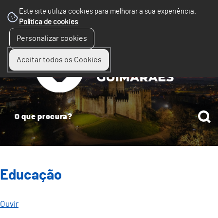
Este site utiliza cookies para melhorar a sua experiência.
Política de cookies
.
☰
Personalizar cookies
Menu
Aceitar todos os Cookies
Educação
Ouvir