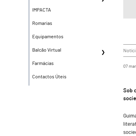
IMPACTA
Romarias
Equipamentos
Balcão Virtual
Notíci
Farmácias
07
mar
Contactos Úteis
Sob o
socie
Guima
liter
socie