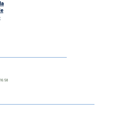
da
de
o
 16:58