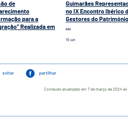
são de
Guimarães Representa
arecimento
no IX Encontro Ibérico 
ormação para a
Gestores do Patrimóni
gração” Realizada em
...
16
set
voltar
partilhar
Conteúdo atualizado em
7 de março de 2024
às