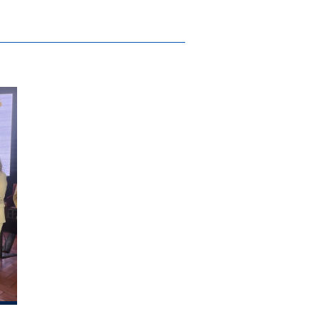
 Integração” Realizada em Guimarães par
ada no IX Encontro Ibérico de Gestores do