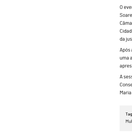
O eve
Soare
Câmar
Cidad
da jus
Após 
uma a
apres
A ses
Conse
Maria
Mul