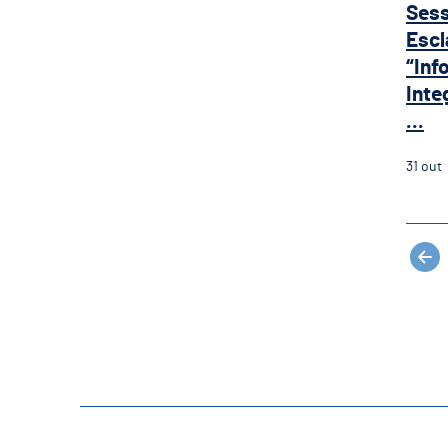
Ses
Escl
“Inf
Inte
...
31
out