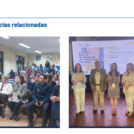
cias relacionadas
são de Esclarecimento “Informação para a
Guimarães Represent