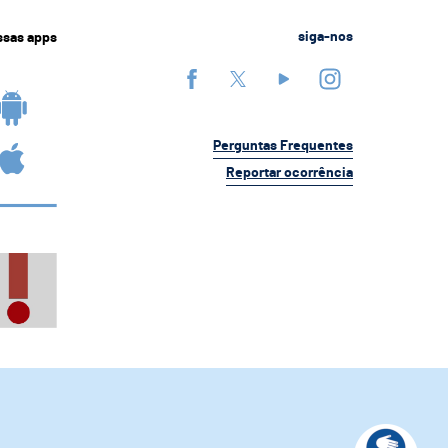
ssas apps
siga-nos
Perguntas Frequentes
Reportar ocorrência