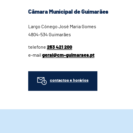
Câmara Municipal de Guimarães
Largo Cónego José Maria Gomes
4804-534 Guimarães
telefone
253 421 200
e-mail
geral@cm-guimaraes.pt
contactos e horários