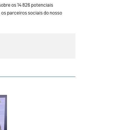
sobre os 14 826 potenciais
 os parceiros sociais do nosso
 Integração” Realizada em Guimarães par
ada no IX Encontro Ibérico de Gestores do