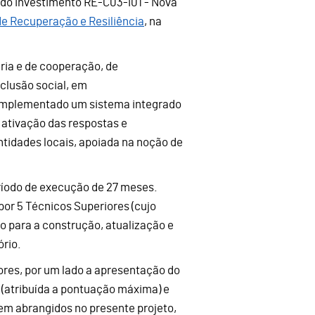
 do investimento RE-C03-i01 - Nova
de Recuperação e Resiliência
, na
ria e de cooperação, de
clusão social, em
 implementado um sistema integrado
a ativação das respostas e
ntidades locais, apoiada na noção de
eríodo de execução de 27 meses.
por 5 Técnicos Superiores (cujo
o para a construção, atualização e
rio.
dores, por um lado a apresentação do
 (atribuída a pontuação máxima) e
rem abrangidos no presente projeto,