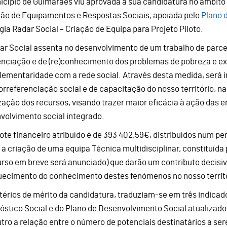
icípio de Guimarães viu aprovada a sua candidatura no âmbito
ão de Equipamentos e Respostas Sociais, apoiada pelo
Plano 
ogia Radar Social – Criação de Equipa para Projeto Piloto.
ar Social assenta no desenvolvimento de um trabalho de parce
enciação e de (re)conhecimento dos problemas de pobreza e ex
ementaridade com a rede social. Através desta medida, será
orreferenciação social e de capacitação do nosso território, n
zação dos recursos, visando trazer maior eficácia à ação das e
volvimento social integrado.
ote financeiro atribuído é de 393 402,59€, distribuídos num p
 a criação de uma equipa Técnica multidisciplinar, constituída 
rso em breve será anunciado) que darão um contributo decisiv
uecimento do conhecimento destes fenómenos no nosso territó
itérios de mérito da candidatura, traduziam-se em três indica
óstico Social e do Plano de Desenvolvimento Social atualizado
utro a relação entre o número de potenciais destinatários a se