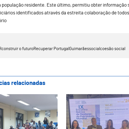
à população residente. Este último, permitiu obter informação 
iciários identificados através da estreita colaboração de todos
ório
R
construir o futuro
Recuperar Portugal
Guimarães
social
coesão social
cias relacionadas
são de Esclarecimento “Informação para a
Guimarães Represent