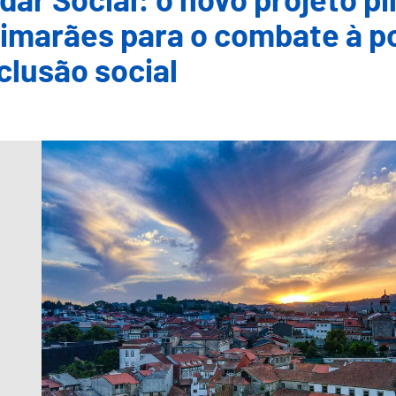
dar Social: o novo projeto pi
imarães para o combate à p
clusão social