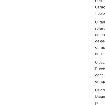
O Mun
Geraç
tipol
O Rad
refer
compl
de ge
otimi
desen
O pac
Prevê
concu
enriq
Os cr
Diagn
por o