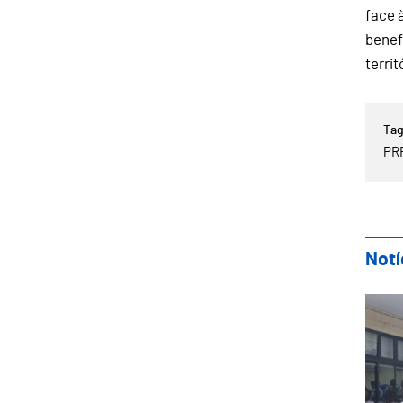
face 
benef
territ
PR
Notí
Ses