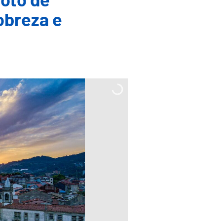
loto de
obreza e