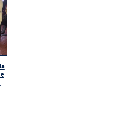
da
de
o