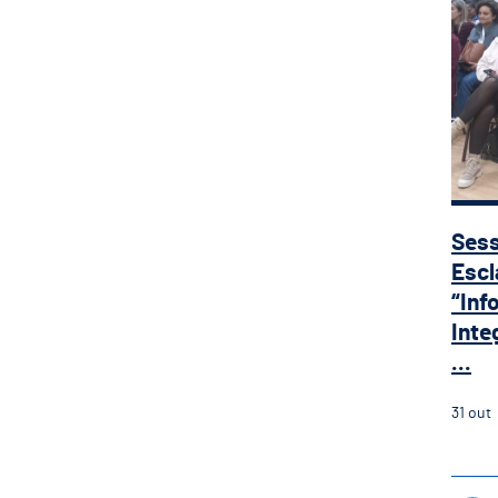
Ses
Escl
“Inf
Inte
...
31
out