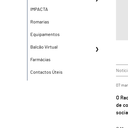
IMPACTA
Romarias
Equipamentos
Balcão Virtual
Farmácias
Notíci
Contactos Úteis
07
mar
O Rad
de co
socia