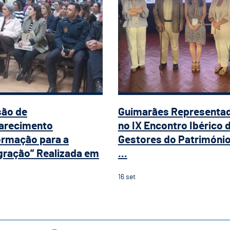
são de
Guimarães Representa
arecimento
no IX Encontro Ibérico 
ormação para a
Gestores do Patrimóni
gração” Realizada em
...
16
set