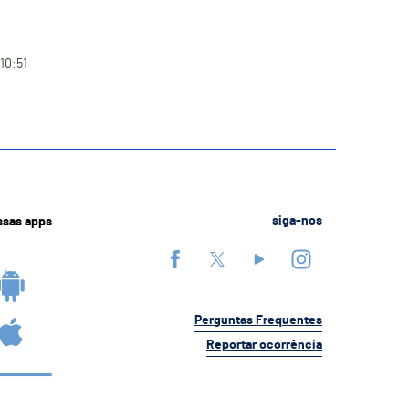
 10:51
ssas apps
siga-nos
Perguntas Frequentes
Reportar ocorrência