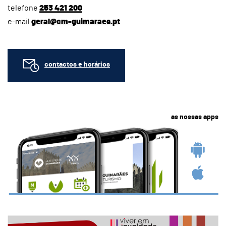
telefone
253 421 200
e-mail
geral@cm-guimaraes.pt
contactos e horários
as nossas apps