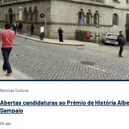
Notícias Cultura
Abertas candidaturas ao Prémio de História Alb
Sampaio
04
abr