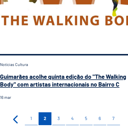
Notícias Cultura
Guimarães acolhe quinta edição do "The Walking
Body" com artistas internacionais no Bairro C
16
mar
1
2
3
4
5
6
7