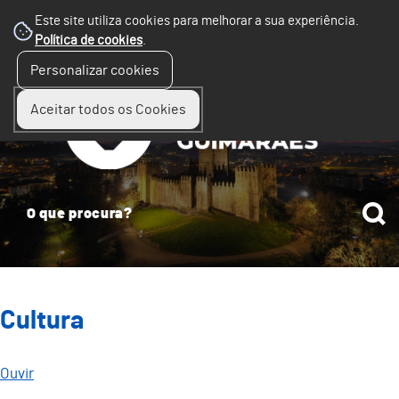
Este site utiliza cookies para melhorar a sua experiência.
Política de cookies
.
☰
Personalizar cookies
Menu
Aceitar todos os Cookies
Cultura
Ouvir