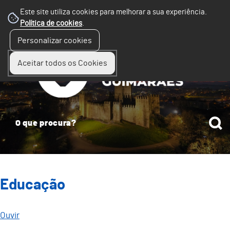
Este site utiliza cookies para melhorar a sua experiência.
Política de cookies
.
☰
Personalizar cookies
Menu
Aceitar todos os Cookies
Educação
Ouvir