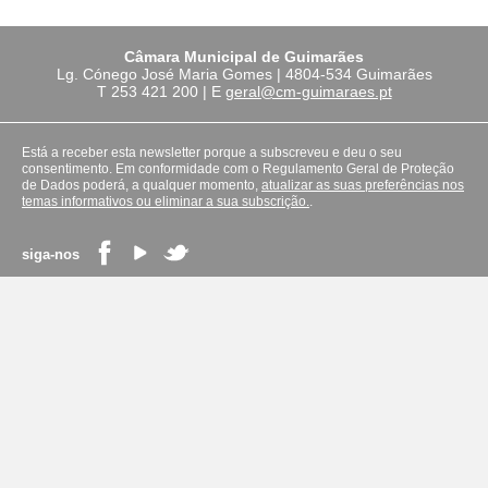
Câmara Municipal de Guimarães
Lg. Cónego José Maria Gomes | 4804-534 Guimarães
T
253 421 200
| E
geral@cm-guimaraes.pt
Está a receber esta newsletter porque a subscreveu e deu o seu
consentimento. Em conformidade com o Regulamento Geral de Proteção
de Dados poderá, a qualquer momento,
atualizar as suas preferências nos
temas informativos ou eliminar a sua subscrição.
.
siga-nos