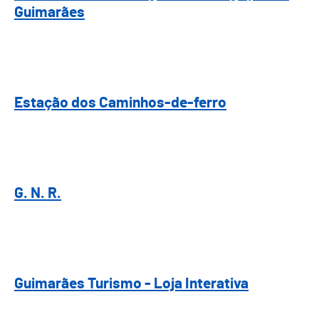
Guimarães
Estação dos Caminhos-de-ferro
Estação dos Caminhos-de-ferro
G. N. R.
G. N. R.
Guimarães Turismo - Loja Interativa
Guimarães Turismo - Loja Interativa