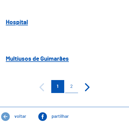
Hospital
Hospital
Multiusos de Guimarães
Multiusos de Guimarães
1
2
voltar
partilhar