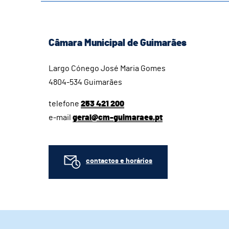
Câmara Municipal de Guimarães
Largo Cónego José Maria Gomes
4804-534 Guimarães
telefone
253 421 200
e-mail
geral@cm-guimaraes.pt
contactos e horários