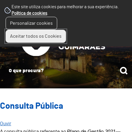
Este site utiliza cookies para melhorar a sua experiência.
Política de cookies
.
☰
Personalizar cookies
Menu
Aceitar todos os Cookies
Consulta Pública
Ouvir
Plano de Gestão 2021—
A consulta pública referente ao