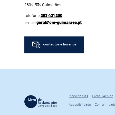
4804-534 Guimarães
telefone
253 421 200
e-mail
geral@cm-guimaraes.pt
contactos e horários
Mapa do Site
Ficha Técnica
Acessibilidade
Conformidad