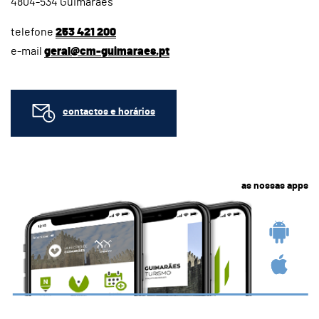
4804-534 Guimarães
telefone
253 421 200
e-mail
geral@cm-guimaraes.pt
contactos e horários
as nossas apps