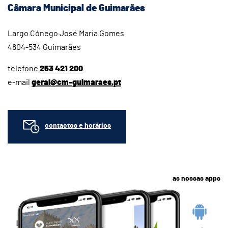
Câmara Municipal de Guimarães
Largo Cónego José Maria Gomes
4804-534 Guimarães
telefone
253 421 200
e-mail
geral@cm-guimaraes.pt
contactos e horários
as nossas apps