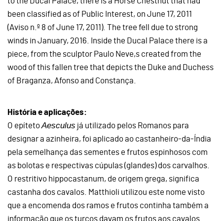
to the Ducal Palace, there is a Horse Chestnut that had
been classified as of Public Interest, on June 17, 2011
(Aviso n.º 8 of June 17, 2011). The tree fell due to strong
winds in January, 2016. Inside the Ducal Palace there is a
piece, from the sculptor Paulo Neve,s created from the
wood of this fallen tree that depicts the Duke and Duchess
of Braganza, Afonso and Constança.
História e aplicações:
Aesculus
O epíteto
já utilizado pelos Romanos para
designar a azinheira, foi aplicado ao castanheiro-da-Índia
pela semelhança das sementes e frutos espinhosos com
as bolotas e respectivas cúpulas (glandes) dos carvalhos.
O restritivo hippocastanum, de origem grega, significa
castanha dos cavalos. Matthioli utilizou este nome visto
que a encomenda dos ramos e frutos continha também a
informação que os turcos davam os frutos aos cavalos