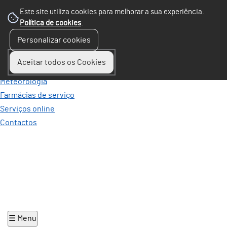
Passar para o Conteúdo Principal
Este site utiliza cookies para melhorar a sua experiência.
Política de cookies
.
Personalizar cookies
Perguntas Frequentes
Ocorrências
Aceitar todos os Cookies
Mobilidade
Meteorologia
Farmácias de serviço
Serviços online
Contactos
☰ Menu