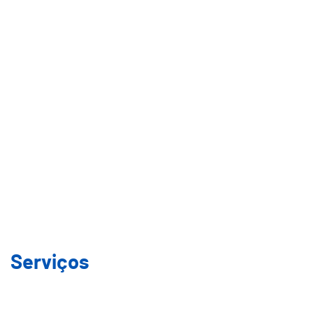
Município
Áreas de Intervenção
Transparência
Início
Como podemos ajudar?
Serviços