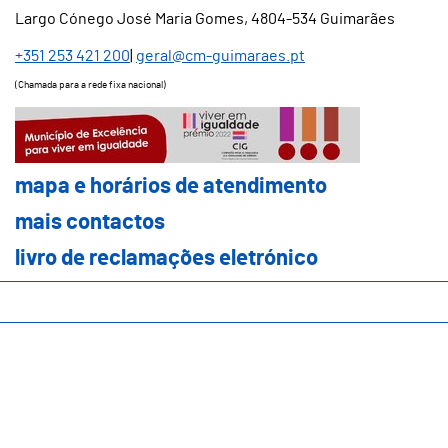
Largo Cónego José Maria Gomes, 4804-534 Guimarães
+351 253 421 200
|
geral@cm-guimaraes.pt
(Chamada para a rede fixa nacional)
mapa e horários de atendimento
mapa e horários de atendimento
mais contactos
mais contactos
livro de reclamações eletrónico
livro de reclamações eletrónico
Município