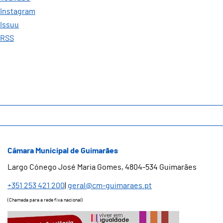
Instagram
Issuu
RSS
Câmara Municipal de Guimarães
Largo Cónego José Maria Gomes, 4804-534 Guimarães
+351 253 421 200
|
geral@cm-guimaraes.pt
(Chamada para a rede fixa nacional)