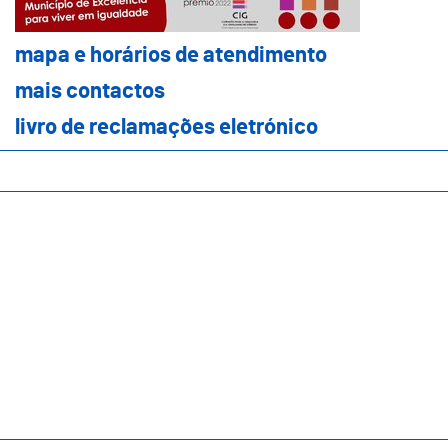
mapa e horários de atendimento
mapa e horários de atendimento
mais contactos
mais contactos
livro de reclamações eletrónico
livro de reclamações eletrónico
Município
Áreas de Intervenção
Transparência