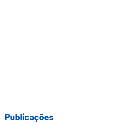
Município
Áreas de Intervenção
Transparência
Início
Como podemos ajudar?
Publicações