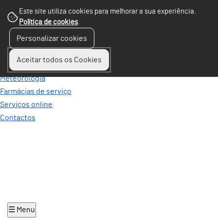
Passar para o Conteúdo Principal
Este site utiliza cookies para melhorar a sua experiência.
Política de cookies
.
Personalizar cookies
Perguntas Frequentes
Ocorrências
Aceitar todos os Cookies
Mobilidade
Meteorologia
Farmácias de serviço
Serviços online
Contactos
☰ Menu