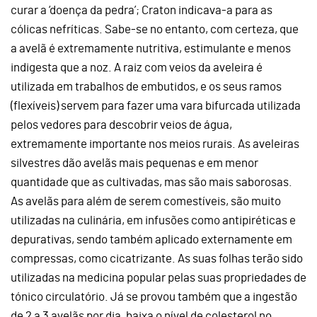
curar a ‘doença da pedra’; Craton indicava-a para as
cólicas nefríticas. Sabe-se no entanto, com certeza, que
a avelã é extremamente nutritiva, estimulante e menos
indigesta que a noz. A raiz com veios da aveleira é
utilizada em trabalhos de embutidos, e os seus ramos
(flexíveis) servem para fazer uma vara bifurcada utilizada
pelos vedores para descobrir veios de água,
extremamente importante nos meios rurais. As aveleiras
silvestres dão avelãs mais pequenas e em menor
quantidade que as cultivadas, mas são mais saborosas.
As avelãs para além de serem comestíveis, são muito
utilizadas na culinária, em infusões como antipiréticas e
depurativas, sendo também aplicado externamente em
compressas, como cicatrizante. As suas folhas terão sido
utilizadas na medicina popular pelas suas propriedades de
tónico circulatório. Já se provou também que a ingestão
de 2 a 3 avelãs por dia, baixa o nível de colesterol no