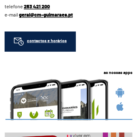
telefone
253 421 200
e-mail
geral@cm-guimaraes.pt
contactos e horários
as nossas apps