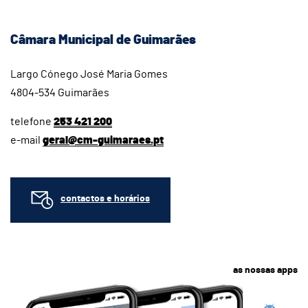
Câmara Municipal de Guimarães
Largo Cónego José Maria Gomes
4804-534 Guimarães
telefone
253 421 200
e-mail
geral@cm-guimaraes.pt
contactos e horários
as nossas apps