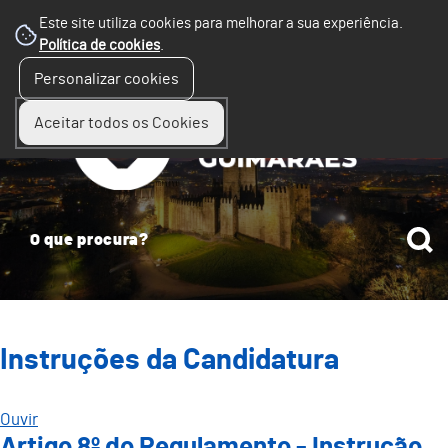
Este site utiliza cookies para melhorar a sua experiência.
Política de cookies
.
☰
Personalizar cookies
Menu
Aceitar todos os Cookies
Instruções da Candidatura
Ouvir
Artigo 8º do Regulamento - Instrução