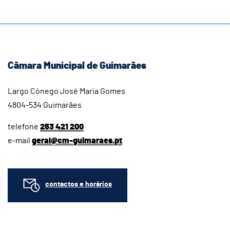
Câmara Municipal de Guimarães
Largo Cónego José Maria Gomes
4804-534 Guimarães
telefone
253 421 200
e-mail
geral@cm-guimaraes.pt
contactos e horários