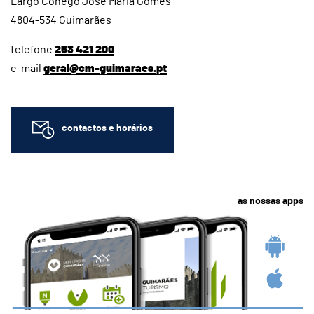
Largo Cónego José Maria Gomes
4804-534 Guimarães
telefone
253 421 200
e-mail
geral@cm-guimaraes.pt
contactos e horários
as nossas apps