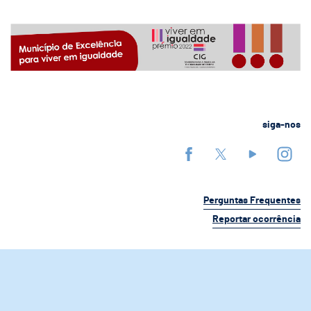
siga-nos
Perguntas Frequentes
Reportar ocorrência