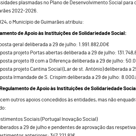
sidades plasmadas no Plano de Desenvolvimento Social para o
rães 2022-2026.
24, o Município de Guimarães atribuiu:
amento de Apoio às Instituições de Solidariedade Social:
oposta geral deliberada a 29 de julho: 1.991.882,00€
oposta projeto Portas abertas deliberada a 29 de julho: 131.748
oposta projeto I9 com a Diferença deliberada a 29 de julho: 50
posta projeto Cantina Social (Lar de st. António) deliberada a 2
oposta Irmandade de S. Crispim deliberada a 29 de julho: 8.000
 Regulamento de Apoio às Instituições de Solidariedade Soci
cem outros apoios concedidos às entidades, mas não enquad
do:
vestimentos Sociais (Portugal Inovação Social)
liberados a 29 de julho e pendentes de aprovação das respetiv
vestimentos anteriores: 347.221,81€