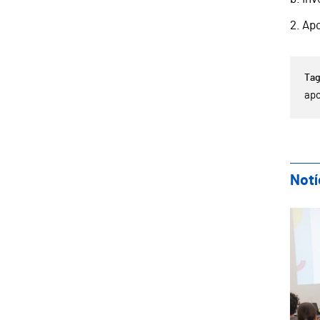
2. Ap
apo
Notí
Cre