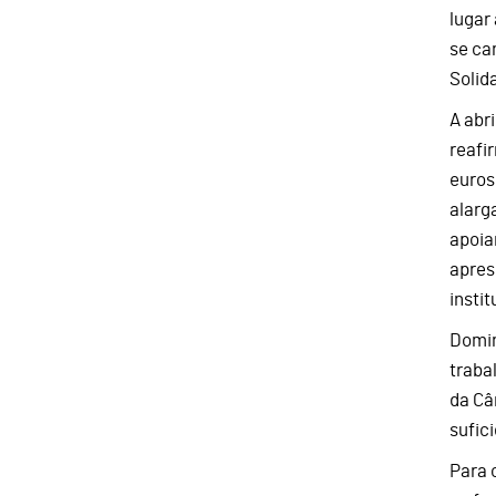
lugar
se ca
Solid
A abr
reafi
euros
alarg
apoia
apres
insti
Domin
traba
da Câ
sufic
Para 