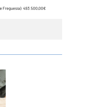
de Freguesia): 493.500,00€
do concelho de Guimarães tenham uma eleva
Guimarães atribui cerca de 2 milhões de e