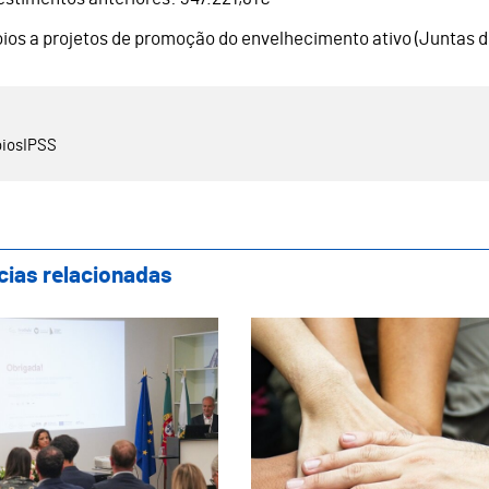
oios a projetos de promoção do envelhecimento ativo (Juntas 
ios
IPSS
cias relacionadas
scer Seguro vai permitir que as creches 
Câmara Municipal de 