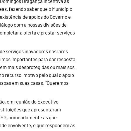
o. Domingos Bragança incentiva as
reas, fazendo saber que o Município
a existência de apoios do Governo e
iálogo com a nossas divisões de
mpletar a oferta e prestar serviços
e serviços inovadores nos lares
últimos importantes para dar resposta
irem mais desprotegidas ou mais sós.
mo recurso, motivo pelo qual o apoio
pessoas em suas casas. “Queremos
ão, em reunião do Executivo
instituições que apresentaram
MISG, nomeadamente as que
ade envolvente, e que respondem às