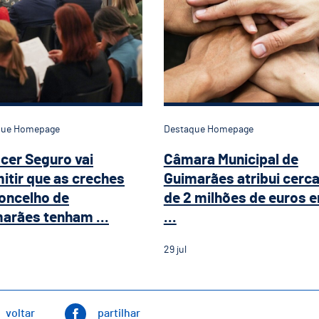
que Homepage
Destaque Homepage
cer Seguro vai
Câmara Municipal de
itir que as creches
Guimarães atribui cerc
oncelho de
de 2 milhões de euros 
arães tenham ...
...
29
jul
voltar
partilhar