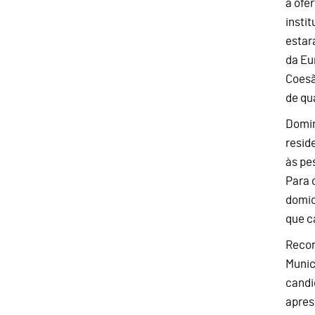
a ofe
insti
estar
da Eu
Coesã
de qu
Domin
resid
às pe
Para 
domic
que c
Recor
Munic
candi
apres