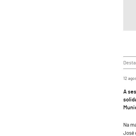
Dest
12
ago
A ses
soli
Munic
Na ma
José 