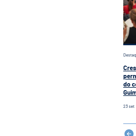
Desta
Cres
perm
do c
Guim
23
set