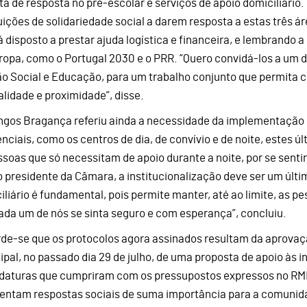
rta de resposta no pré-escolar e serviços de apoio domiciliári
tuições de solidariedade social a darem resposta a estas três á
á disposto a prestar ajuda logística e financeira, e lembrando 
ropa, como o Portugal 2030 e o PRR. “Quero convidá-los a um d
o Social e Educação, para um trabalho conjunto que permita co
alidade e proximidade”, disse.
gos Bragança referiu ainda a necessidade da implementação d
enciais, como os centros de dia, de convívio e de noite, estes 
ssoas que só necessitam de apoio durante a noite, por se sent
o presidente da Câmara, a institucionalização deve ser um últi
iliário é fundamental, pois permite manter, até ao limite, as 
ada um de nós se sinta seguro e com esperança”, concluiu.
de-se que os protocolos agora assinados resultam da aprovaç
ipal, no passado dia 29 de julho, de uma proposta de apoio às 
daturas que cumpriram com os pressupostos expressos no R
entam respostas sociais de suma importância para a comunid