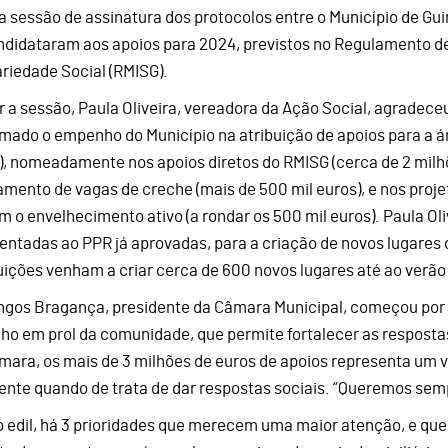
 a sessão de assinatura dos protocolos entre o Município de Gui
ndidataram aos apoios para 2024, previstos no Regulamento de 
ariedade Social (RMISG).
ir a sessão, Paula Oliveira, vereadora da Ação Social, agradece
rmado o empenho do Município na atribuição de apoios para a ár
), nomeadamente nos apoios diretos do RMISG (cerca de 2 milhõ
amento de vagas de creche (mais de 500 mil euros), e nos proje
m o envelhecimento ativo (a rondar os 500 mil euros). Paula Ol
entadas ao PPR já aprovadas, para a criação de novos lugares d
tuições venham a criar cerca de 600 novos lugares até ao verão
gos Bragança, presidente da Câmara Municipal, começou por a
lho em prol da comunidade, que permite fortalecer as respostas
mara, os mais de 3 milhões de euros de apoios representa um va
iente quando de trata de dar respostas sociais. “Queremos sempr
o edil, há 3 prioridades que merecem uma maior atenção, e qu