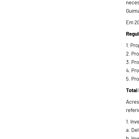
neces
Guima
Em 20
Regul
1. Pr
2. Pr
3. Pr
4. Pro
5. Pr
Total
Acres
referi
1. In
a. De
b. In