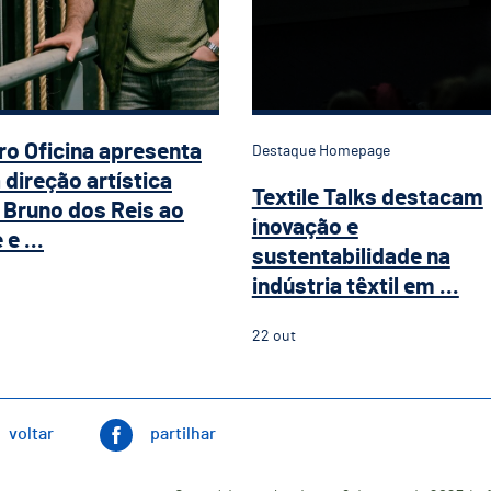
ro Oficina apresenta
Destaque Homepage
 direção artística
Textile Talks destacam
Bruno dos Reis ao
inovação e
e ...
sustentabilidade na
indústria têxtil em ...
22
out
voltar
partilhar