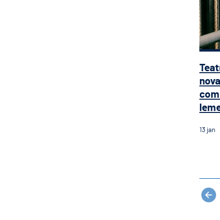
Teat
nova
com 
leme 
13
jan