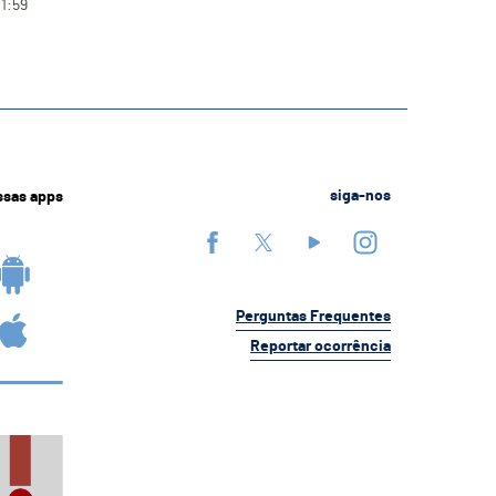
11:59
ssas apps
siga-nos
Perguntas Frequentes
Reportar ocorrência