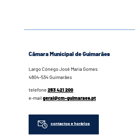
Câmara Municipal de Guimarães
Largo Cónego José Maria Gomes
4804-534 Guimarães
telefone
253 421 200
e-mail
geral@cm-guimaraes.pt
contactos e horários