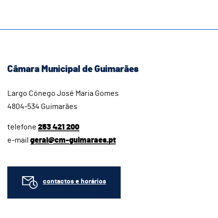
Câmara Municipal de Guimarães
Largo Cónego José Maria Gomes
4804-534 Guimarães
telefone
253 421 200
e-mail
geral@cm-guimaraes.pt
contactos e horários