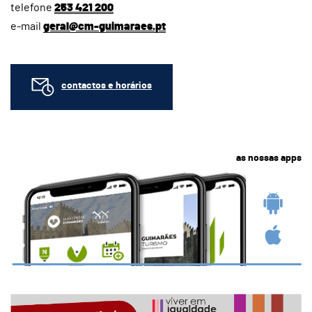
telefone
253 421 200
e-mail
geral@cm-guimaraes.pt
contactos e horários
as nossas apps