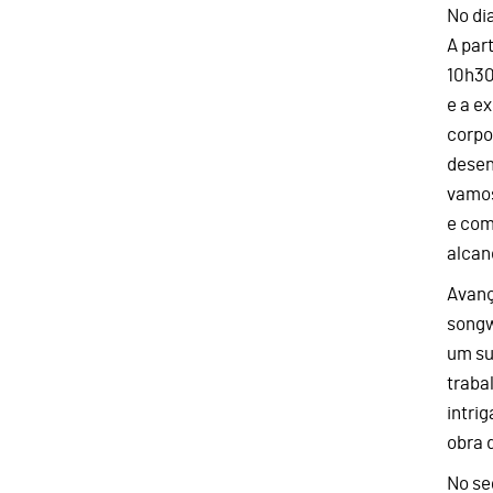
No di
A par
10h30
e a e
corpo
desen
vamos
e com
alcan
Avanç
songw
um su
traba
intri
obra 
No se