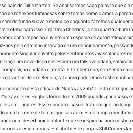
sso país de Billie Marten. Se analisarmos cada palavra que ela 
são de reflexões luminosas sobre temas como o amor, a perda 
m som de fundo suave e melódico enquanto fazemos qualquer o
m é ótima para isso. Em “Drop Cherries”, o seu quarto álbum l
-americana impõe ao ouvinte uma espécie de autorreflexão hip
z-nos pelo caminho intricado de um relacionamento, passando
omento singular envolto pelos sentimentos avassaladores do a
n lança um novo disco nos espera um folk aveludado, salpicado
 composição cuidada e atenta. E também que, não sendo caso
ão garantias de excelência, tal como poderemos testemunhar 
imo concerto desta edição do Manta, às 23h30, está entregue aos
 Murray e Greg Hughes formado em 2009 quando, por acaso, 
ios, em Londres. Esse encontro casual fez com que, ao longo 
do uma torrente de temas que são ao mesmo tempo meditativos
ando num desert noir cintilante que se inspira na aura mística
nitórias e enigmáticas. Em abril deste ano, os Still Corners l