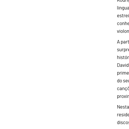
Rodri
lingu
estrei
conhe
violo
A par
surpr
histó
David
prime
do se
cançõ
proxi
Nesta
resid
disco