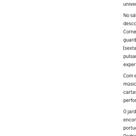
unive
No sá
desco
Corne
guard
(sext
pulsa
exper
Com e
músic
cartas
perfo
O jar
encon
portu