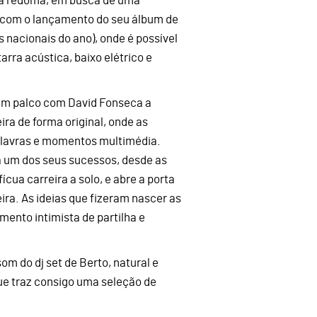
 da redoma, em busca de uma
, com o lançamento do seu álbum de
s nacionais do ano), onde é possível
arra acústica, baixo elétrico e
 em palco com David Fonseca a
ra de forma original, onde as
palavras e momentos multimédia.
 um dos seus sucessos, desde as
cua carreira a solo, e abre a porta
ira. As ideias que fizeram nascer as
mento intimista de partilha e
om do dj set de Berto, natural e
que traz consigo uma seleção de