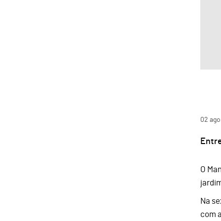
02
ago
Entre
O Man
jardim
Na se
com a