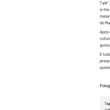
Talk”
is th
melan
do Ma
Após 
cofun
gosto
E tud
prese
assim
Fotog
cul