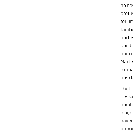
no no
profu
for u
també
norte
condu
num m
Marte
e uma
nos d
O últ
Tessa
combo
lança
naveg
premo