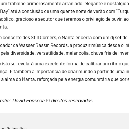
, um trabalho primorosamente arranjado, elegante e nostálgico
e Day” até à conclusão de uma quente noite de verão com “Tur
cólico, gracioso e sedutor que teremos o privilégio de ouvir, a
nta.
o concerto dos Still Corners, o Manta encerra com um dj set de
dador da Wasser Bassin Records, a produzir música desde o iní
 pela diversidade, versatilidade, melancolia, chuva fria de inve
o isto se revelará uma excelente forma de calibrar um ritmo que
nça. E também a importância de criar mundo a partir de uma ima
 a alma do Manta, reforçada pela energia comunitária que por e
rafia: David Fonseca © direitos reservados
tura
Guimarães