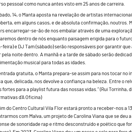
rso pessoal como nunca antes visto em 25 anos de carreira.
bado, 14, o Manta aposta na revelação de artistas internacionais
berta, em alguns casos, e de absoluta confirmação, noutros. Me
rs encarregar-se-ão de nos embalar através de uma exploração
aremos dentro de nós enquanto paisagem erigida para o futuro
a-feira) e DJ Tam (sábado) serão responsáveis por garantir que
r pela noite dentro. A manhã e a tarde de sábado serão dedicad
imentação musical para todas as idades.
ntrada gratuita, o Manta prepara-se assim para nos tocar no í
a que, delicada, nos devolve a confiança na beleza. Entre o rel
 fortes para a playlist futura das nossas vidas.” (Rui Torrinha, 
rmativas d’A Oficina)
dim do Centro Cultural Vila Flor estará pronto a receber-nos a 1
trarmos com Malva, um projeto de Carolina Viana que se deu 
ense de sonoridade rap e ritmo desconstruído e poético que f