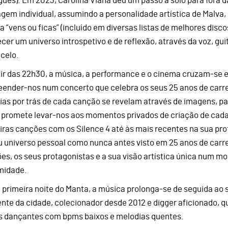
gues). Em 2023, Carolina Viana deu um passo a solo para fora
agem individual, assumindo a personalidade artística de Malva
a “vens ou ficas” (incluído em diversas listas de melhores disco
cer um universo introspetivo e de reflexão, através da voz, guit
ncelo.
tir das 22h30, a música, a performance e o cinema cruzam-se
eender-nos num concerto que celebra os seus 25 anos de carrei
rias por trás de cada canção se revelam através de imagens, 
 promete levar-nos aos momentos privados de criação de cada
iras canções com os Silence 4 até às mais recentes na sua profí
u universo pessoal como nunca antes visto em 25 anos de carre
es, os seus protagonistas e a sua visão artística única num mo
midade.
 primeira noite do Manta, a música prolonga-se de seguida ao s
ente da cidade, colecionador desde 2012 e digger aficionado, 
s dançantes com bpms baixos e melodias quentes.