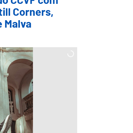
 do CCVF com
ill Corners,
e Malva