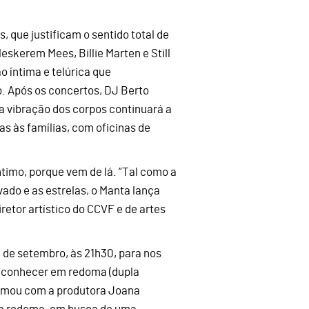
, que justificam o sentido total de
skerem Mees, Billie Marten e Still
 íntima e telúrica que
. Após os concertos, DJ Berto
 a vibração dos corpos continuará a
as às famílias, com oficinas de
ntimo, porque vem de lá. “Tal como a
vado e as estrelas, o Manta lança
diretor artístico do CCVF e de artes
3 de setembro, às 21h30, para nos
a conhecer em redoma (dupla
ormou com a produtora Joana