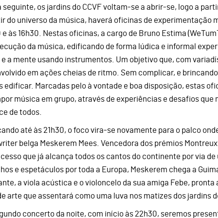
a seguinte, os jardins do CCVF voltam-se a abrir-se, logo a part
tir do universo da música, haverá oficinas de experimentação m
 e às 16h30. Nestas oficinas, a cargo de Bruno Estima (WeTum
xecução da música, edificando de forma lúdica e informal exper
 e a mente usando instrumentos. Um objetivo que, com variadí
volvido em ações cheias de ritmo. Sem complicar, e brincando,
 edificar. Marcadas pelo à vontade e boa disposição, estas ofi
por música em grupo, através de experiências e desafios qu
ce de todos.
ando até às 21h30, o foco vira-se novamente para o palco on
riter belga Meskerem Mees. Vencedora dos prémios Montreux
cesso que já alcança todos os cantos do continente por via de
lhos e espetáculos por toda a Europa, Meskerem chega a Guim
gante, a viola acústica e o violoncelo da sua amiga Febe, pront
de arte que assentará como uma luva nos matizes dos jardins 
gundo concerto da noite, com início às 22h30, seremos presen