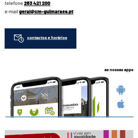
telefone
253 421 200
e-mail
geral@cm-guimaraes.pt
contactos e horários
as nossas apps