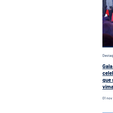
Desta
Gala
cele
que 
vim
01
nov