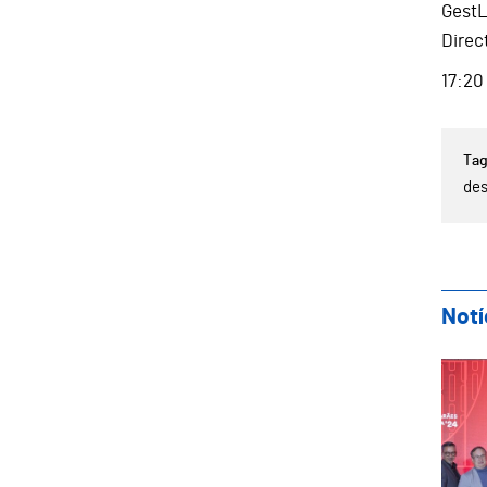
GestL
Direc
17:20
de
Notí
Gal