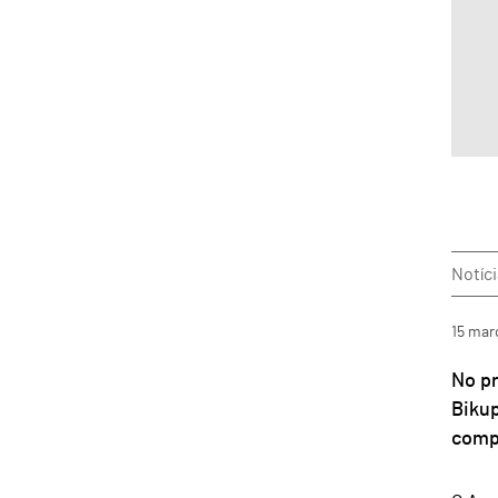
Notíc
15
mar
No pr
Bikup
comp