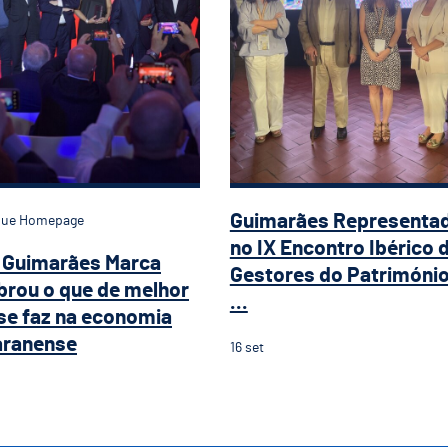
Guimarães Representa
que Homepage
no IX Encontro Ibérico 
 Guimarães Marca
Gestores do Patrimóni
brou o que de melhor
...
se faz na economia
aranense
16
set