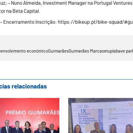
uz; – Nuno Almeida, Investment Manager na Portugal Ventures;
tor na Beta Capital.
 – Encerramento Inscrição: https://bikeup.pt/bike-squad/#g
senvolvimento económico
Guimarães
Guimarães Marca
setuplab
ave par
cias relacionadas
a Guimarães Marca celebrou o que de melh
Guimarães Represent