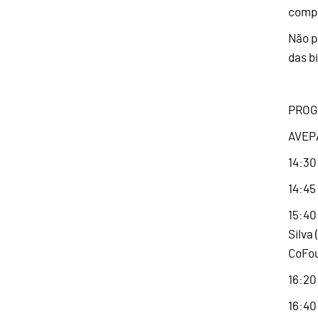
compo
Não p
das b
PROG
AVEPA
14:30
14:45
15:40
Silva
CoFou
16:20
16:40