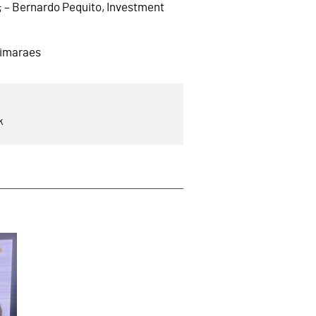
 – Bernardo Pequito, Investment
uimaraes
k
or que se faz na economia vimaranense
ada no IX Encontro Ibérico de Gestores do