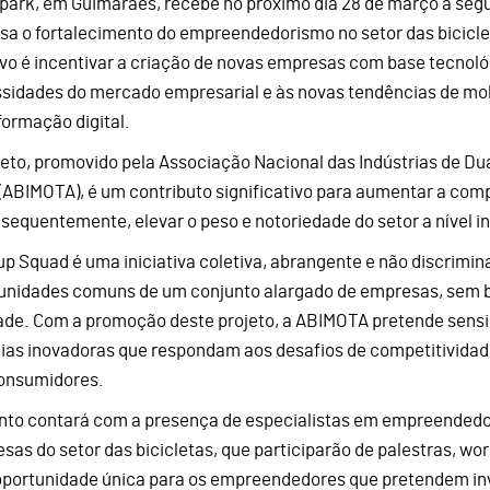
park, em Guimarães, recebe no próximo dia 28 de março a segu
isa o fortalecimento do empreendedorismo no setor das bicicl
ivo é incentivar a criação de novas empresas com base tecnológ
sidades do mercado empresarial e às novas tendências de mob
formação digital.
jeto, promovido pela Associação Nacional das Indústrias de Dua
 (ABIMOTA), é um contributo significativo para aumentar a compe
nsequentemente, elevar o peso e notoriedade do setor a nível i
up Squad é uma iniciativa coletiva, abrangente e não discrimina
unidades comuns de um conjunto alargado de empresas, sem b
ade. Com a promoção deste projeto, a ABIMOTA pretende sensibi
eias inovadoras que respondam aos desafios de competitividade
onsumidores.
nto contará com a presença de especialistas em empreendedo
sas do setor das bicicletas, que participarão de palestras, 
portunidade única para os empreendedores que pretendem inves