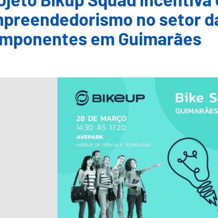
ojeto Bikup Squad incentiva 
preendedorismo no setor das
mponentes em Guimarães