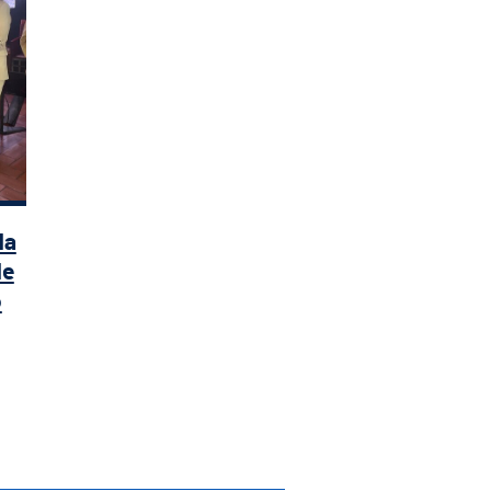
da
de
o