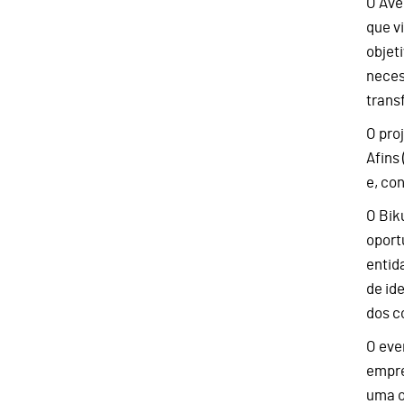
O Ave
que v
objet
neces
trans
O pro
Afins
e, co
O Bik
oport
entid
de id
dos c
O eve
empre
uma o