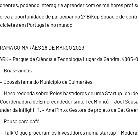
nentes, podendo interagir e aprender com os melhores profiss
erca a oportunidade de participar no 2º Bikup Squad e de contri
icicletas em Portugal e no mundo.
RAMA GUIMARÃES 28 DE MARÇO 2023
RK – Parque de Ciência e Tecnologia Lugar da Gandra, 4805-
 – Boas-vindas
 – Ecossistema do Município de Guimarães
 – Mesa redonda sobre ‘Pelos bastidores de uma Startup: da ide
 (Coordenadora de Empreendedorismo, TecMinho); – Joel Sous
nder da Inflight IT; – Ana Pinto, Gestora de projeto da Get Gree
 – Pausa para café
 – Talk ‘O que procuram os investidores numa startup’ – Moder