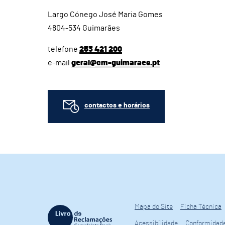
Largo Cónego José Maria Gomes
4804-534 Guimarães
telefone
253 421 200
e-mail
geral@cm-guimaraes.pt
contactos e horários
Mapa do Site
Ficha Técnica
Acessibilidade
Conformidad