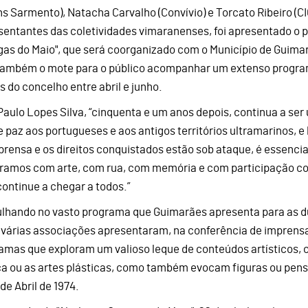
ns Sarmento), Natacha Carvalho (Convívio) e Torcato Ribeiro (
sentantes das coletividades vimaranenses, foi apresentado o 
gas do Maio", que será coorganizado com o Município de Guima
também o mote para o público acompanhar um extenso progra
s do concelho entre abril e junho.
Paulo Lopes Silva, “cinquenta e um anos depois, continua a ser 
e paz aos portugueses e aos antigos territórios ultramarinos, 
prensa e os direitos conquistados estão sob ataque, é essencia
ramos com arte, com rua, com memória e com participação co
 continue a chegar a todos.”
lhando no vasto programa que Guimarães apresenta para as du
 várias associações apresentaram, na conferência de imprensa 
amas que exploram um valioso leque de conteúdos artísticos, c
a ou as artes plásticas, como também evocam figuras ou pen
de Abril de 1974.