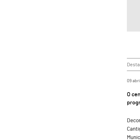
Dest
09
abri
O ce
progr
Decor
Canti
Munic