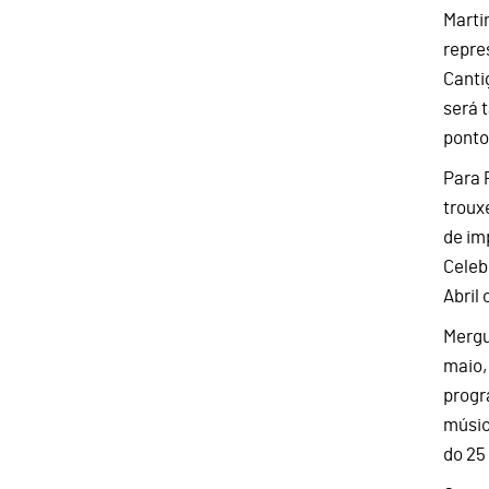
Marti
repre
Canti
será 
ponto
Para 
troux
de im
Celeb
Abril
Mergu
maio,
progr
músic
do 25 