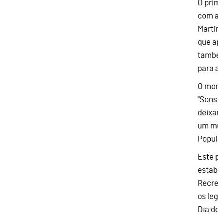
O pri
com a
Marti
que a
també
para 
O mom
"Sons
deixa
um mu
Popul
Este 
estab
Recre
os le
Dia d