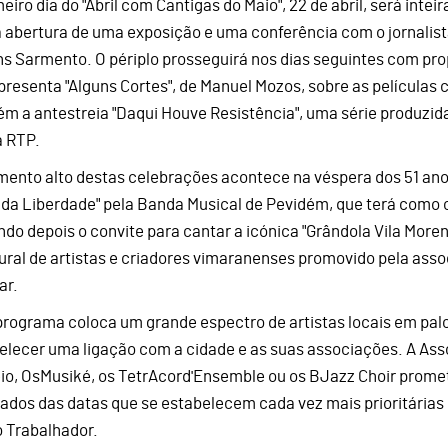
meiro dia do "Abril com Cantigas do Maio", 22 de abril, será int
 abertura de uma exposição e uma conferência com o jornalis
ns Sarmento. O périplo prosseguirá nos dias seguintes com pr
presenta "Alguns Cortes", de Manuel Mozos, sobre as películas
m a antestreia "Daqui Houve Resistência", uma série produzida
a RTP.
ento alto destas celebrações acontece na véspera dos 51 anos
 da Liberdade" pela Banda Musical de Pevidém, que terá como
ndo depois o convite para cantar a icónica "Grândola Vila Moren
ral de artistas e criadores vimaranenses promovido pela assoc
ar.
programa coloca um grande espectro de artistas locais em pa
elecer uma ligação com a cidade e as suas associações. A Asso
io, OsMusiké, os TetrAcord'Ensemble ou os BJazz Choir promet
gados das datas que se estabelecem cada vez mais prioritárias c
o Trabalhador.