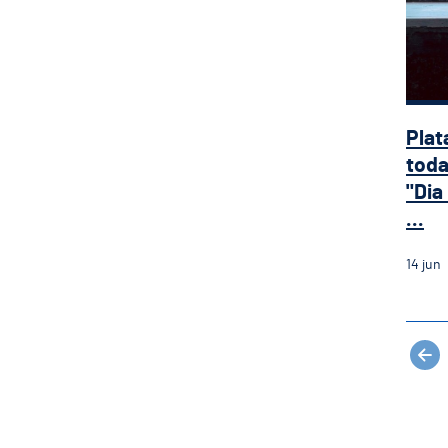
Plat
toda
"Dia
...
14
jun