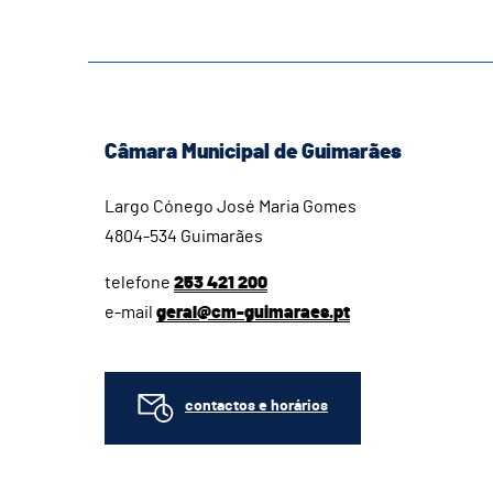
Câmara Municipal de Guimarães
Largo Cónego José Maria Gomes
4804-534 Guimarães
telefone
253 421 200
e-mail
geral@cm-guimaraes.pt
contactos e horários