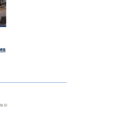
ães
16:51