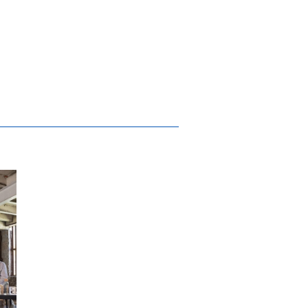
ra o "Dia UM de Portugal" está online
 896 anos de Portugal celebrados em Guim