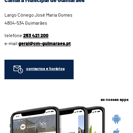
Câmara Municipal de Guimarães
Largo Cónego José Maria Gomes
4804-534 Guimarães
telefone
253 421 200
e-mail
geral@cm-guimaraes.pt
contactos e horários
as nossas apps